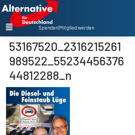
Spenden
|
Mitglied werden
53167520_2316215261
989522_55234456376
44812288_n