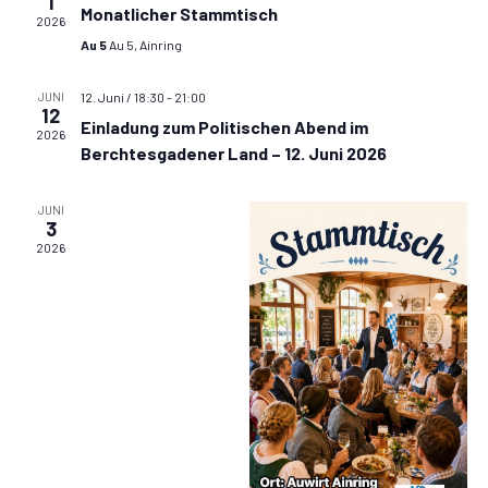
1
n
s
t
n
Monatlicher Stammtisch
.
2026
t
Au 5
Au 5, Ainring
a
d
l
a
e
JUNI
12. Juni / 18:30
-
21:00
12
t
Einladung zum Politischen Abend im
l
r
2026
Berchtesgadener Land – 12. Juni 2026
u
t
v
n
u
JUNI
o
3
g
2026
n
n
A
g
n
V
e
s
e
i
n
r
c
S
a
h
u
n
t