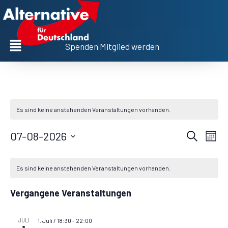
Spenden
|
Mitglied werden
Es sind keine anstehenden Veranstaltungen vorhanden.
V
V
07-08-2026
Suche
Monat
D
e
e
a
K
t
r
Es sind keine anstehenden Veranstaltungen vorhanden.
r
u
a
m
a
w
a
Vergangene Veranstaltungen
l
ä
n
h
n
l
e
s
e
JULI
1. Juli / 18:30
-
22:00