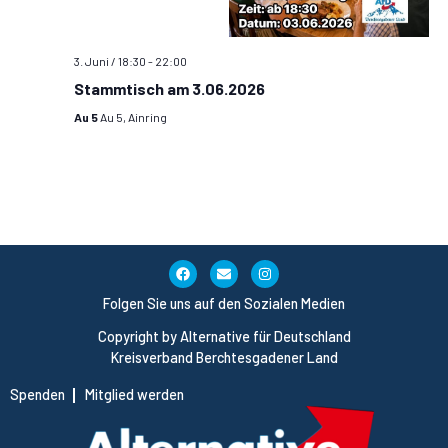
c
s
e
h
n
t
3. Juni / 18:30
-
22:00
e
Stammtisch am 3.06.2026
-
a
Au 5
Au 5, Ainring
N
u
l
a
n
t
v
d
u
i
A
n
g
n
g
a
Folgen Sie uns auf den Sozialen Medien
s
t
e
Copyright by Alternative für Deutschland
i
i
Kreisverband Berchtesgadener Land
n
o
c
Spenden
Mitglied werden
n
h