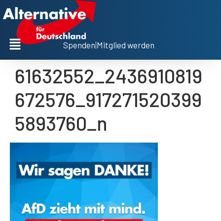
Spenden
|
Mitglied werden
61632552_2436910819
672576_917271520399
5893760_n