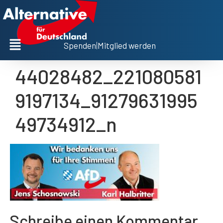
Spenden
|
Mitglied werden
44028482_221080581
9197134_91279631995
49734912_n
Schreibe einen Kommentar