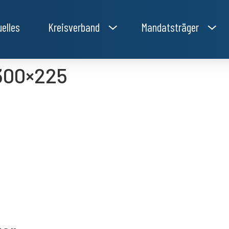
uelles
Kreisverband
Mandatsträger
300×225