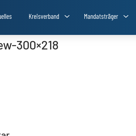
uelles
Kreisverband
Mandatsträger
ew-300×218
tar