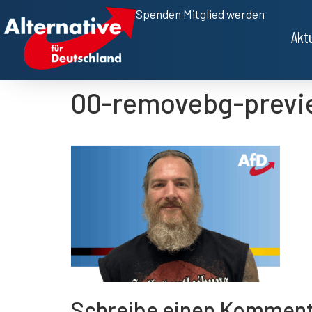
Spenden
|
Mitglied werden
Akt
00-removebg-previ
Schreibe einen Kommen