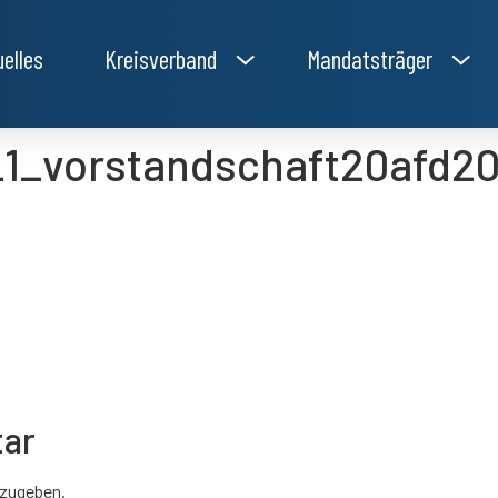
uelles
Kreisverband
Mandatsträger
1_1_vorstandschaft20afd2
tar
zugeben.