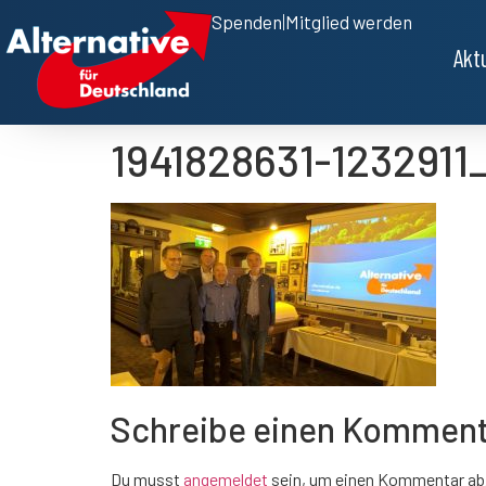
Spenden
|
Mitglied werden
Akt
1941828631-123291
Schreibe einen Kommen
Du musst
angemeldet
sein, um einen Kommentar ab