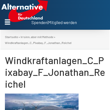
Spenden
|
Mitglied werden
Startseite
»
Irrsinn, aber mit Methode
»
Windkraftanlagen_C_Pixabay_F_Jonathan_Reichel
Windkraftanlagen_C_P
ixabay_F_Jonathan_Re
ichel