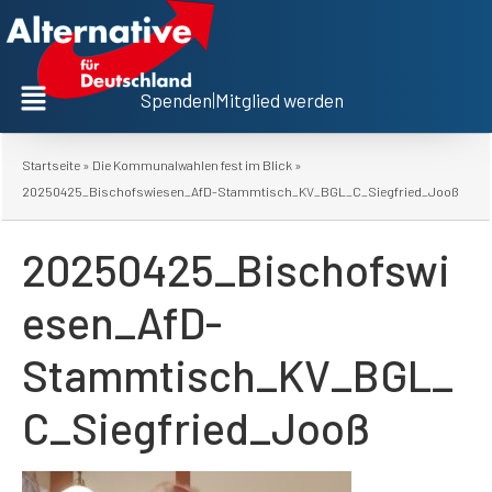
Spenden
|
Mitglied werden
Startseite
»
Die Kommunalwahlen fest im Blick
»
20250425_Bischofswiesen_AfD-Stammtisch_KV_BGL_C_Siegfried_Jooß
20250425_Bischofswi
esen_AfD-
Stammtisch_KV_BGL_
C_Siegfried_Jooß