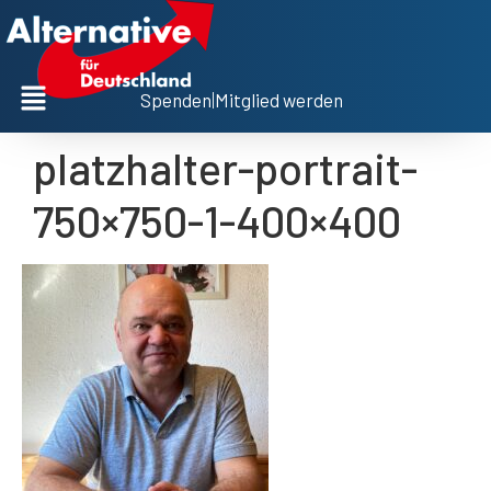
Spenden
|
Mitglied werden
platzhalter-portrait-
750×750-1-400×400