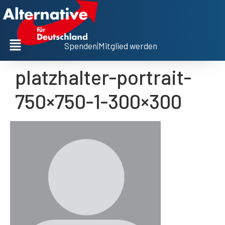
Spenden
|
Mitglied werden
platzhalter-portrait-
750×750-1-300×300