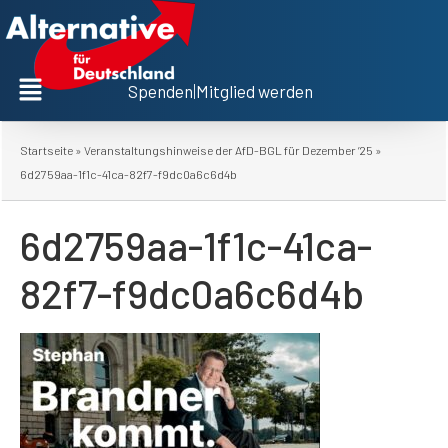
Spenden
|
Mitglied werden
Startseite
»
Veranstaltungshinweise der AfD-BGL für Dezember ’25
»
6d2759aa-1f1c-41ca-82f7-f9dc0a6c6d4b
6d2759aa-1f1c-41ca-
82f7-f9dc0a6c6d4b