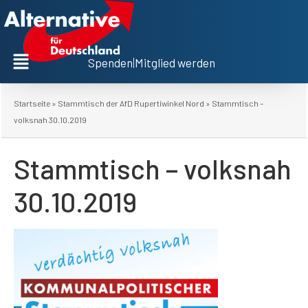
Spenden
|
Mitglied werden
Startseite
»
Stammtisch der AfD Rupertiwinkel Nord
»
Stammtisch –
volksnah 30.10.2019
Stammtisch – volksnah
30.10.2019