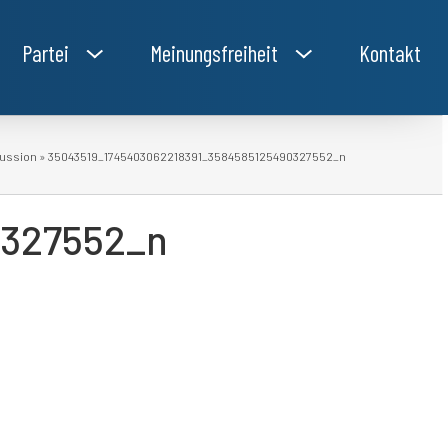
Partei
Meinungsfreiheit
Kontakt
kussion
»
35043519_1745403062218391_3584585125490327552_n
0327552_n