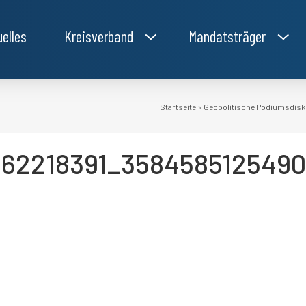
uelles
Kreisverband
Mandatsträger
Startseite
»
Geopolitische Podiumsdis
062218391_358458512549