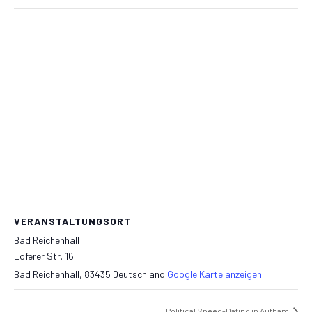
VERANSTALTUNGSORT
Bad Reichenhall
Loferer Str. 16
Bad Reichenhall
,
83435
Deutschland
Google Karte anzeigen
Political Speed-Dating in Aufham