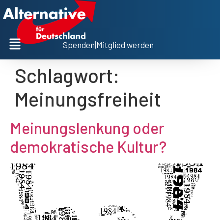
Spenden
|
Mitglied werden
Schlagwort:
Meinungsfreiheit
Meinungslenkung oder
demokratische Kultur?