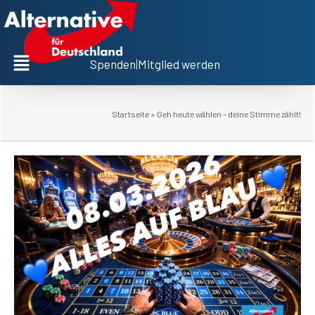
Spenden
|
Mitglied werden
Startseite
»
Geh heute wählen – deine Stimme zählt!