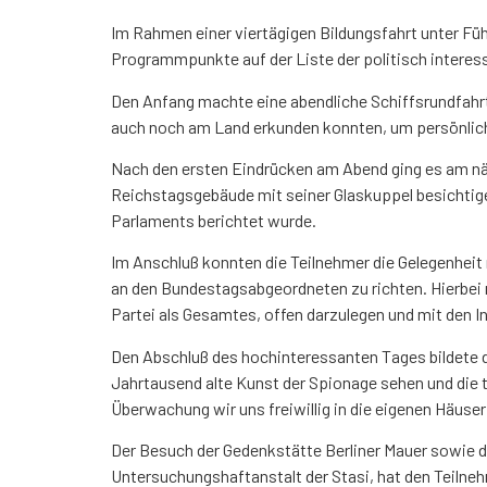
Im Rahmen einer viertägigen Bildungsfahrt unter Führu
Programmpunkte auf der Liste der politisch interess
Den Anfang machte eine abendliche Schiffsrundfahrt 
auch noch am Land erkunden konnten, um persönlich
Nach den ersten Eindrücken am Abend ging es am näc
Reichstagsgebäude mit seiner Glaskuppel besichtig
Parlaments berichtet wurde.
Im Anschluß konnten die Teilnehmer die Gelegenheit
an den Bundestagsabgeordneten zu richten. Hierbei nu
Partei als Gesamtes, offen darzulegen und mit den In
Den Abschluß des hochinteressanten Tages bildete 
Jahrtausend alte Kunst der Spionage sehen und die 
Überwachung wir uns freiwillig in die eigenen Häuser
Der Besuch der Gedenkstätte Berliner Mauer sowie 
Untersuchungshaftanstalt der Stasi, hat den Teilneh