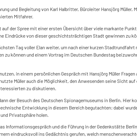
ng und Begleitung von Karl Halbritter, Büroleiter Hansjörg Müller, M
ierten Mitfahrer.
auf der Spree mit einer ersten Übersicht über viele markante Punkt
e Eindrücke von dieser geschichtsträchtigen Stadt gewinnen zu kö
hsten Tag voller Elan weiter, um nach einer kurzen Stadtrundfahr
en zu können und einem Vortrag im Deutschen Bundestag beizuwohne
 nutzen, in einem persönlichen Gespräch mit Hansjörg Müller Frage
tzte Müller auch die Möglichkeit, den Anwesenden seine Sicht auf die
teressierten zu diskutieren.
dann der Besuch des Deutschen Spionagemuseums in Berlin. Hier kon
technische Entwicklung in diesem Bereich begutachten; dabei wurd
 und Privatsphäre holen.
das Informationsgespräch und die Führung in der Gedenkstätte Ber
mern eindrucksvoll ins Gedächtnis gerufen, welch menschenverachten