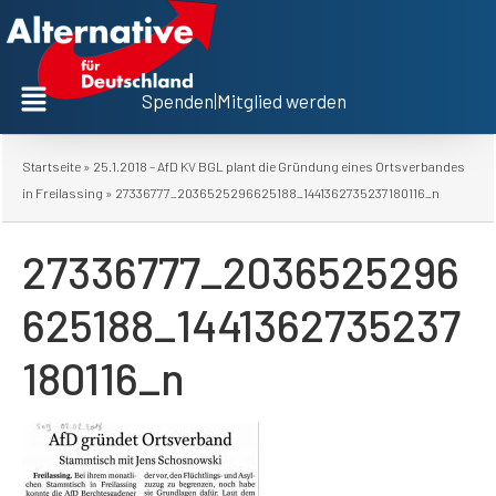
Spenden
|
Mitglied werden
Startseite
»
25.1.2018 – AfD KV BGL plant die Gründung eines Ortsverbandes
in Freilassing
»
27336777_2036525296625188_1441362735237180116_n
27336777_2036525296
625188_1441362735237
180116_n