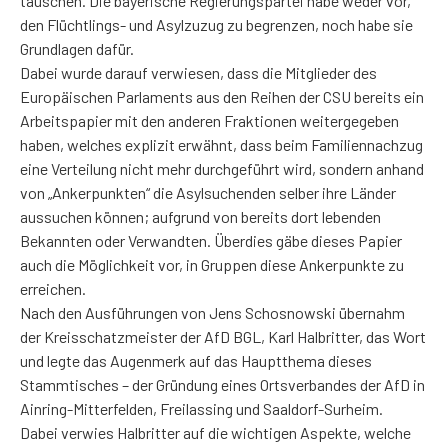
täuschen. Die bayerische Regierungspartei habe weder vor,
den Flüchtlings- und Asylzuzug zu begrenzen, noch habe sie
Grundlagen dafür.
Dabei wurde darauf verwiesen, dass die Mitglieder des
Europäischen Parlaments aus den Reihen der CSU bereits ein
Arbeitspapier mit den anderen Fraktionen weitergegeben
haben, welches explizit erwähnt, dass beim Familiennachzug
eine Verteilung nicht mehr durchgeführt wird, sondern anhand
von „Ankerpunkten“ die Asylsuchenden selber ihre Länder
aussuchen können; aufgrund von bereits dort lebenden
Bekannten oder Verwandten. Überdies gäbe dieses Papier
auch die Möglichkeit vor, in Gruppen diese Ankerpunkte zu
erreichen.
Nach den Ausführungen von Jens Schosnowski übernahm
der Kreisschatzmeister der AfD BGL, Karl Halbritter, das Wort
und legte das Augenmerk auf das Hauptthema dieses
Stammtisches – der Gründung eines Ortsverbandes der AfD in
Ainring-Mitterfelden, Freilassing und Saaldorf-Surheim.
Dabei verwies Halbritter auf die wichtigen Aspekte, welche