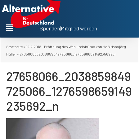
Spenden
|
Mitglied werden
Startseite
»
12.2.2018 – Eröffnung des Wahlkreisbüros von MdB Hansjörg
Müller
»
27658066_2038859849725066_1276598659149235692_n
27658066_2038859849
725066_1276598659149
235692_n