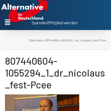
Spenden
|
Mitglied werden
Startseite
»
807440604-1055294_1_dr_nicolaus_fest-Pcee
807440604-
1055294_1_dr_nicolaus
_fest-Pcee