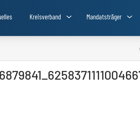
uelles
Kreisverband
Mandatsträger
6879841_62583711110046