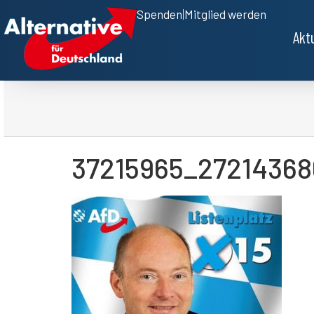
Spenden
|
Mitglied werden
Akt
37215965_27214368