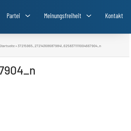
Partei
Meinungsfreiheit
Kontakt
Startseite
»
37215965_272143686879841_6258371111004667904_n
67904_n